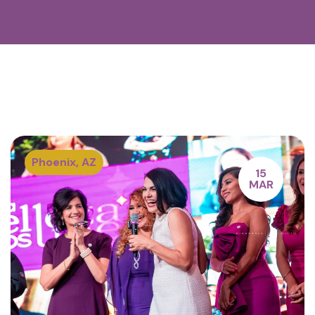
Phoenix,
AZ
15
MAR